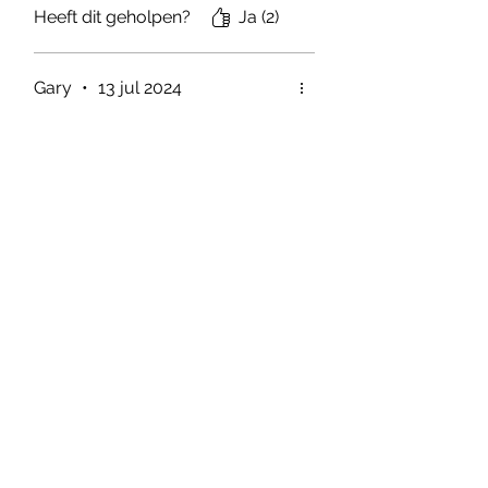
Heeft dit geholpen?
Ja (2)
Gary
•
13 jul 2024
Beoordeeld met 5 uit 5 sterren.
Geverifieerd
So comfy, amazing fit, light,
aerodynamic and stylish
design
Wow. The design and style is
exceptional. It has 3x pockets,
anti slip edges, aero rear
material so there is no 'rippling'.
Very light yet achieves great
wind break. Such great value
given the highest quality.