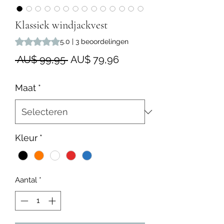
Klassiek windjackvest
Waardering is 5.0 op vijf sterren op basis van 3 beoordelin
5.0 | 3 beoordelingen
Normale
Verkoopprijs
 AU$ 99,95 
AU$ 79,96
prijs
Maat
*
Kleur
*
Aantal
*