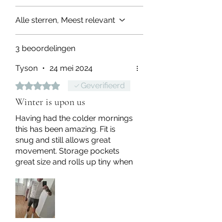
Gebruik geen wasverzachter of
L
175-190
80-90
agressieve chemicaliën zoals
Alle sterren, Meest relevant
bleekmiddel.
XL
180+
90-100
Droog in de schaduw.
3 beoordelingen
Niet strijken.
2XL
180+
100+
Tyson
•
24 mei 2024
Beoordeeld met 5 uit 5 sterren.
Geverifieerd
Winter is upon us
Having had the colder mornings
this has been amazing. Fit is
snug and still allows great
movement. Storage pockets
great size and rolls up tiny when
no needed. My go to