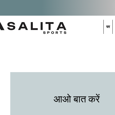
घर
आओ बात करें