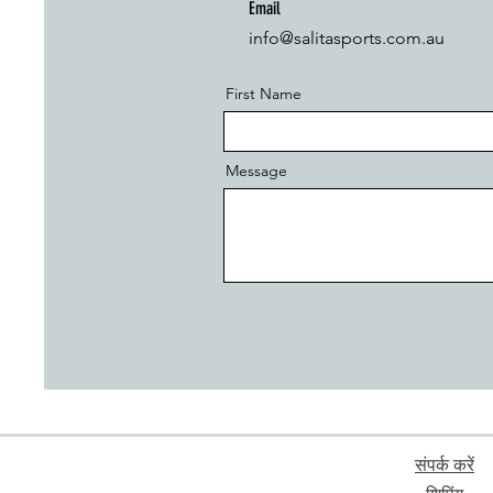
Email
info@salitasports.com.au
First Name
Message
संपर्क करें